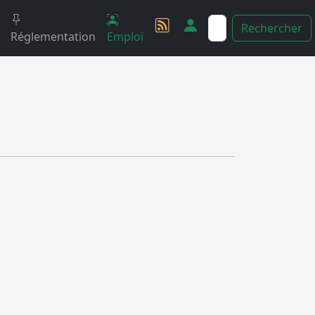
Rechercher
Réglementation
Emploi