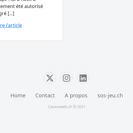
lement été autorisé
ré [...]
re l'article
Home
Contact
A propos
sos-jeu.ch
Casinoweb.ch © 2021