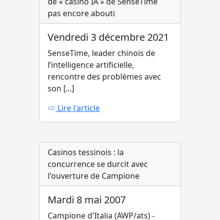
de « casino IA » de SenseTime
pas encore abouti
Vendredi 3 décembre 2021
SenseTime, leader chinois de
l’intelligence artificielle,
rencontre des problèmes avec
son [...]
Lire l'article
Casinos tessinois : la
concurrence se durcit avec
l'ouverture de Campione
Mardi 8 mai 2007
Campione d'Italia (AWP/ats) -