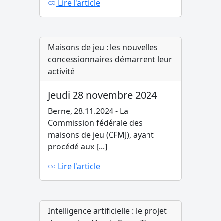
Lire l'article
Maisons de jeu : les nouvelles
concessionnaires démarrent leur
activité
Jeudi 28 novembre 2024
Berne, 28.11.2024 - La
Commission fédérale des
maisons de jeu (CFMJ), ayant
procédé aux [...]
Lire l'article
Intelligence artificielle : le projet