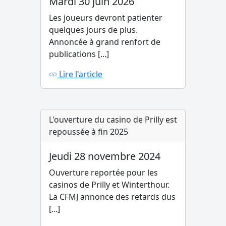
Mardi 30 juin 2026
Les joueurs devront patienter
quelques jours de plus.
Annoncée à grand renfort de
publications [...]
Lire l'article
L'ouverture du casino de Prilly est
repoussée à fin 2025
Jeudi 28 novembre 2024
Ouverture reportée pour les
casinos de Prilly et Winterthour.
La CFMJ annonce des retards dus
[...]