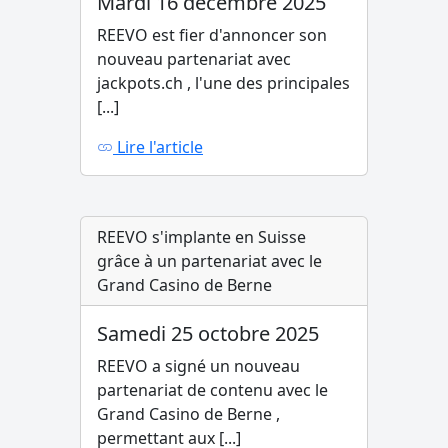
Mardi 16 décembre 2025
REEVO est fier d'annoncer son
nouveau partenariat avec
jackpots.ch , l'une des principales
[...]
Lire l'article
REEVO s'implante en Suisse
grâce à un partenariat avec le
Grand Casino de Berne
Samedi 25 octobre 2025
REEVO a signé un nouveau
partenariat de contenu avec le
Grand Casino de Berne ,
permettant aux [...]