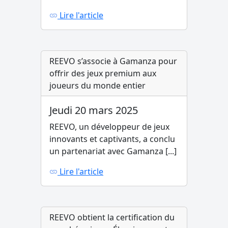
Lire l'article
REEVO s’associe à Gamanza pour
offrir des jeux premium aux
joueurs du monde entier
Jeudi 20 mars 2025
REEVO, un développeur de jeux
innovants et captivants, a conclu
un partenariat avec Gamanza [...]
Lire l'article
REEVO obtient la certification du