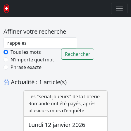
Affiner votre recherche
Password
Tous les mots
Rechercher
N'importe quel mot
Phrase exacte
Actualité : 1 article(s)
Les "serial-joueurs" de la Loterie
Romande ont été payés, après
plusieurs mois d'enquête
Lundi 12 janvier 2026