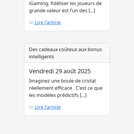
iGaming, fidéliser les joueurs de
grande valeur est l’un des [...]
Lire l'article
Des cadeaux coûteux aux bonus
intelligents
Vendredi 29 aoűt 2025
Imaginez une boule de cristal
réellement efficace . C'est ce que
les modèles prédictifs [...]
Lire l'article