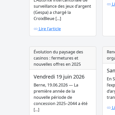
L'Autorité intercantonale de
Li
surveillance des jeux d'argent
(Gespa) a chargé la
CroixBleue [...]
Lire l'article
Évolution du paysage des
Renc
casinos : fermetures et
orga
nouvelles offres en 2025
Sam
Vendredi 19 juin 2026
En S
Berne, 19.06.2026 — La
l’ex
première année de la
d’ar
nouvelle période de
tran
concession 2025–2044 a été
Li
[...]