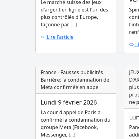
Le marché suisse des jeux
d'argent en ligne est l'un des
Spin
plus contrôlés d'Europe,
con
façonné par [...]
l'in
renf
Lire l'article
Li
France - Fausses publicités
JEU
Barrière: la condamnation de
D’AR
Meta confirmée en appel
plus
prot
Lundi 9 février 2026
ne p
La cour d'appel de Paris a
Lun
confirmé la condamnation du
groupe Meta (Facebook,
Pan
Messenger, [...]
addi