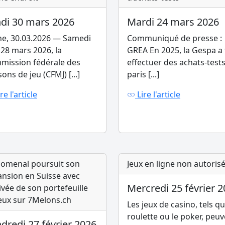
di 30 mars 2026
Mardi 24 mars 2026
ne, 30.03.2026 — Samedi
Communiqué de presse :
 28 mars 2026, la
GREA En 2025, la Gespa a 
mission fédérale des
effectuer des achats-test
ons de jeu (CFMJ) [...]
paris [...]
re l'article
Lire l'article
nomenal poursuit son
Jeux en ligne non autoris
nsion en Suisse avec
Mercredi 25 février 
rivée de son portefeuille
eux sur 7Melons.ch
Les jeux de casino, tels qu
roulette ou le poker, peu
dredi 27 février 2026