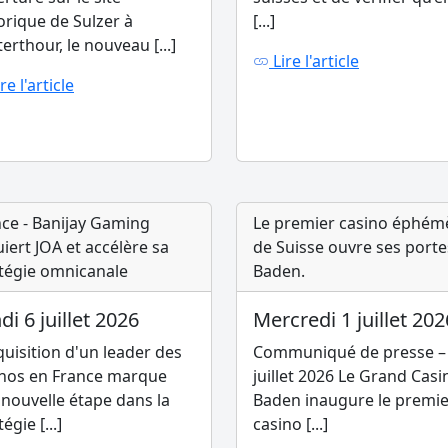
orique de Sulzer à
[...]
erthour, le nouveau [...]
Lire l'article
re l'article
ce - Banijay Gaming
Le premier casino éphém
iert JOA et accélère sa
de Suisse ouvre ses porte
tégie omnicanale
Baden.
di 6 juillet 2026
Mercredi 1 juillet 202
quisition d'un leader des
Communiqué de presse –
inos en France marque
juillet 2026 Le Grand Casi
nouvelle étape dans la
Baden inaugure le premie
égie [...]
casino [...]