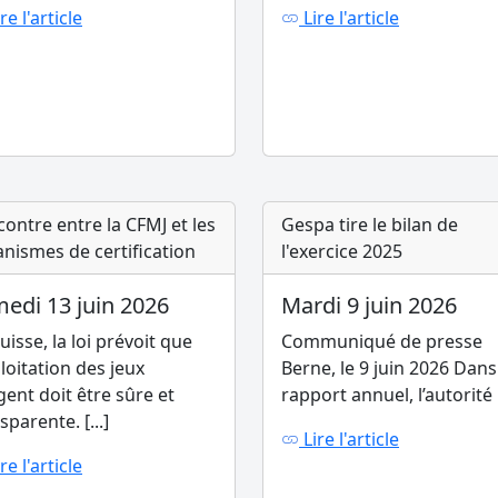
re l'article
Lire l'article
ontre entre la CFMJ et les
Gespa tire le bilan de
nismes de certification
l'exercice 2025
edi 13 juin 2026
Mardi 9 juin 2026
uisse, la loi prévoit que
Communiqué de presse
ploitation des jeux
Berne, le 9 juin 2026 Dan
gent doit être sûre et
rapport annuel, l’autorité [
sparente. [...]
Lire l'article
re l'article