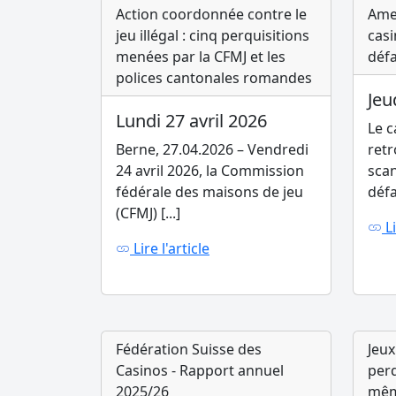
Action coordonnée contre le
Ame
jeu illégal : cinq perquisitions
cas
menées par la CFMJ et les
défa
polices cantonales romandes
Jeu
Lundi 27 avril 2026
Le c
Berne, 27.04.2026 – Vendredi
ret
24 avril 2026, la Commission
scan
fédérale des maisons de jeu
défa
(CFMJ) [...]
Li
Lire l'article
Fédération Suisse des
Jeux
Casinos - Rapport annuel
perq
2025/26
mêm