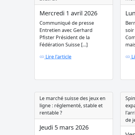
Mercredi 1 avril 2026
Lun
Communiqué de presse
Ber
Entretien avec Gerhard
soir
Pfister Président de la
Com
Fédération Suisse [...]
mais
Lire l'article
Li
Le marché suisse des jeux en
Spi
ligne : réglementé, stable et
expa
rentable ?
l'ar
de j
Jeudi 5 mars 2026
Ven