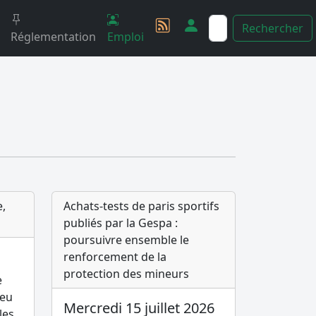
Rechercher
Réglementation
Emploi
e,
Achats-tests de paris sportifs
publiés par la Gespa :
poursuivre ensemble le
renforcement de la
protection des mineurs
e
jeu
Mercredi 15 juillet 2026
les