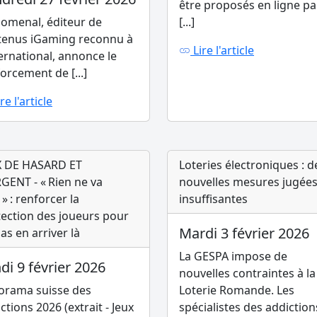
être proposés en ligne pa
omenal, éditeur de
[...]
tenus iGaming reconnu à
Lire l'article
ternational, annonce le
orcement de [...]
re l'article
X DE HASARD ET
Loteries électroniques : d
GENT - « Rien ne va
nouvelles mesures jugée
 » : renforcer la
insuffisantes
ection des joueurs pour
Mardi 3 février 2026
as en arriver là
La GESPA impose de
di 9 février 2026
nouvelles contraintes à la
orama suisse des
Loterie Romande. Les
ctions 2026 (extrait - Jeux
spécialistes des addictions 