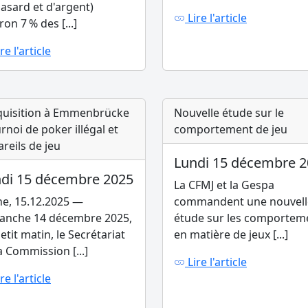
asard et d'argent)
Lire l'article
ron 7 % des [...]
re l'article
quisition à Emmenbrücke
Nouvelle étude sur le
urnoi de poker illégal et
comportement de jeu
reils de jeu
Lundi 15 décembre 
di 15 décembre 2025
La CFMJ et la Gespa
ne, 15.12.2025 —
commandent une nouvell
anche 14 décembre 2025,
étude sur les comportem
etit matin, le Secrétariat
en matière de jeux [...]
a Commission [...]
Lire l'article
re l'article