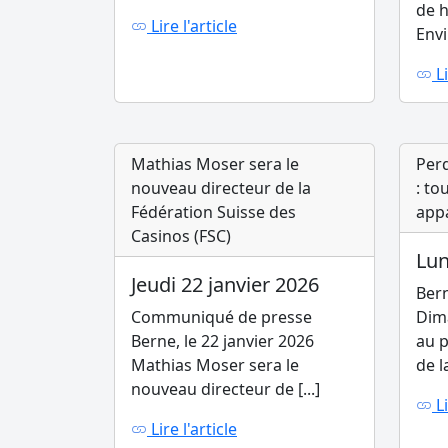
de h
Lire l'article
Envi
Li
Mathias Moser sera le
Per
nouveau directeur de la
: to
Fédération Suisse des
appa
Casinos (FSC)
Lun
Jeudi 22 janvier 2026
Ber
Communiqué de presse
Dim
Berne, le 22 janvier 2026
au p
Mathias Moser sera le
de l
nouveau directeur de [...]
Li
Lire l'article