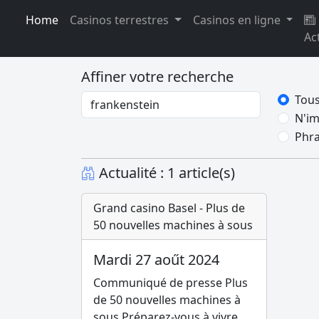
Home
Casinos terrestres
Casinos en ligne
Ac
Affiner votre recherche
Password
Tous
N'im
Phra
Actualité : 1 article(s)
Grand casino Basel - Plus de
50 nouvelles machines à sous
Mardi 27 aoűt 2024
Communiqué de presse Plus
de 50 nouvelles machines à
sous Préparez-vous à vivre