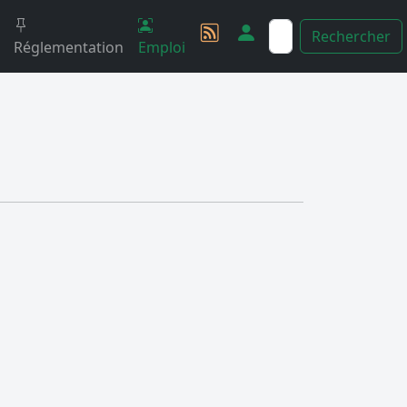
Rechercher
Réglementation
Emploi