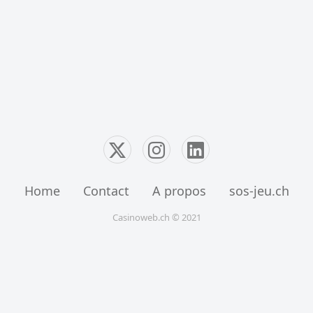
Home
Contact
A propos
sos-jeu.ch
Casinoweb.ch © 2021