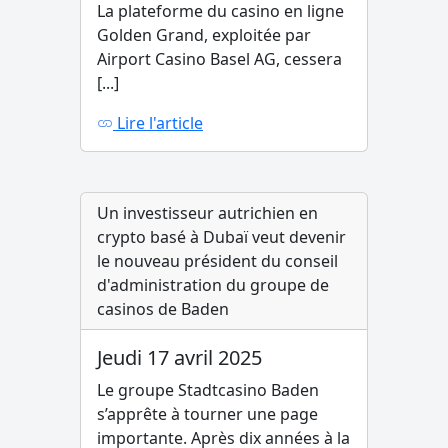
La plateforme du casino en ligne
Golden Grand, exploitée par
Airport Casino Basel AG, cessera
[...]
Lire l'article
Un investisseur autrichien en
crypto basé à Dubaï veut devenir
le nouveau président du conseil
d'administration du groupe de
casinos de Baden
Jeudi 17 avril 2025
Le groupe Stadtcasino Baden
s’apprête à tourner une page
importante. Après dix années à la