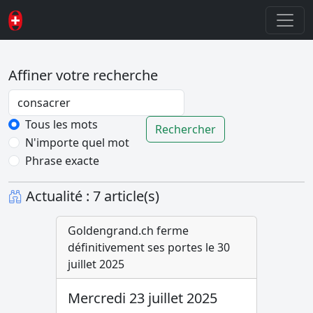
Affiner votre recherche
Password
Tous les mots
Rechercher
N'importe quel mot
Phrase exacte
Actualité : 7 article(s)
Goldengrand.ch ferme
définitivement ses portes le 30
juillet 2025
Mercredi 23 juillet 2025