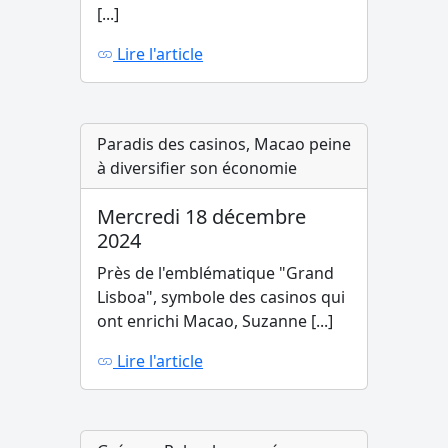
[...]
Lire l'article
Paradis des casinos, Macao peine
à diversifier son économie
Mercredi 18 décembre
2024
Près de l'emblématique "Grand
Lisboa", symbole des casinos qui
ont enrichi Macao, Suzanne [...]
Lire l'article