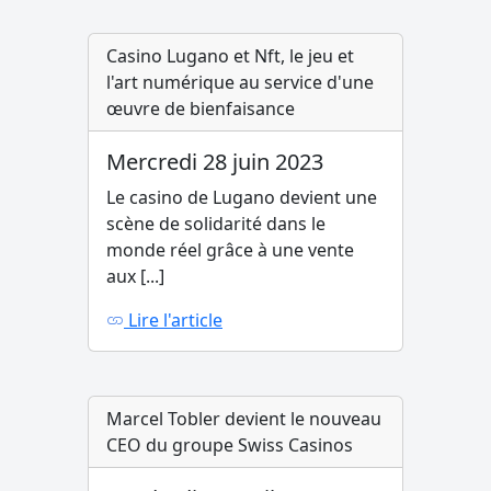
Casino Lugano et Nft, le jeu et
l'art numérique au service d'une
œuvre de bienfaisance
Mercredi 28 juin 2023
Le casino de Lugano devient une
scène de solidarité dans le
monde réel grâce à une vente
aux [...]
Lire l'article
Marcel Tobler devient le nouveau
CEO du groupe Swiss Casinos