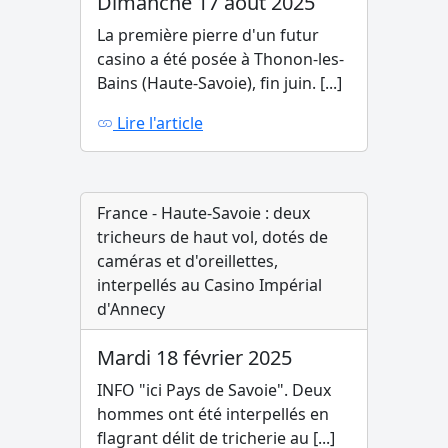
Dimanche 17 aoűt 2025
La première pierre d'un futur
casino a été posée à Thonon-les-
Bains (Haute-Savoie), fin juin. [...]
Lire l'article
France - Haute-Savoie : deux
tricheurs de haut vol, dotés de
caméras et d'oreillettes,
interpellés au Casino Impérial
d'Annecy
Mardi 18 février 2025
INFO "ici Pays de Savoie". Deux
hommes ont été interpellés en
flagrant délit de tricherie au [...]