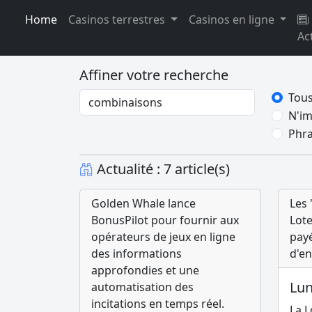
Home
Casinos terrestres
Casinos en ligne
Ac
Affiner votre recherche
Password
Tous
N'im
Phra
Actualité : 7 article(s)
Golden Whale lance
Les 
BonusPilot pour fournir aux
Lot
opérateurs de jeux en ligne
payé
des informations
d'e
approfondies et une
Lun
automatisation des
incitations en temps réel.
La 