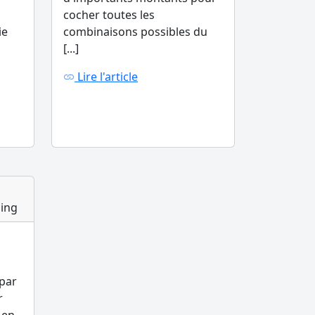
cocher toutes les
ie
combinaisons possibles du
[...]
Lire l'article
ming
 par
r