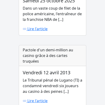
Samedi 25 octobre 2025
Dans un vaste coup de filet de la
police américaine, l'entraîneur de
la franchise NBA de [...]
Lire l'article
Pactole d'un demi-million au
casino grâce à des cartes
truquées
Vendredi 12 avril 2013
Le Tribunal pénal de Lugano (TI) a
condamné vendredi six joueurs
au casino à des peines [...]
Lire l'article