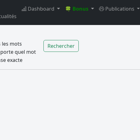
Dashboard
🍀 Bonus
Publications
tualités
 les mots
Rechercher
porte quel mot
se exacte