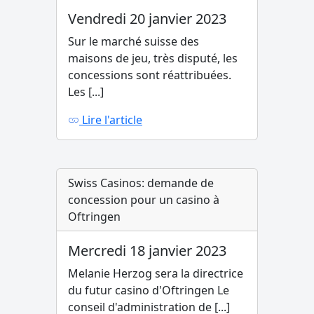
Vendredi 20 janvier 2023
Sur le marché suisse des
maisons de jeu, très disputé, les
concessions sont réattribuées.
Les [...]
Lire l'article
Swiss Casinos: demande de
concession pour un casino à
Oftringen
Mercredi 18 janvier 2023
Melanie Herzog sera la directrice
du futur casino d'Oftringen Le
conseil d'administration de [...]