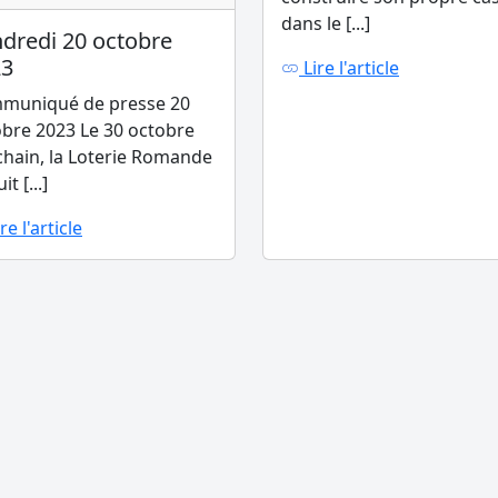
dans le [...]
dredi 20 octobre
23
Lire l'article
muniqué de presse 20
bre 2023 Le 30 octobre
hain, la Loterie Romande
it [...]
re l'article