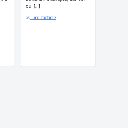
oui [...]
Lire l'article