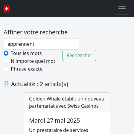
Affiner votre recherche
Password
Tous les mots
Rechercher
N'importe quel mot
Phrase exacte
Actualité : 2 article(s)
Golden Whale établit un nouveau
partenariat avec Swiss Casinos
Mardi 27 mai 2025
Un prestataire de services