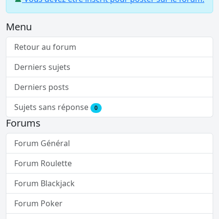
Menu
Retour au forum
Derniers sujets
Derniers posts
Sujets sans réponse
0
Forums
Forum Général
Forum Roulette
Forum Blackjack
Forum Poker