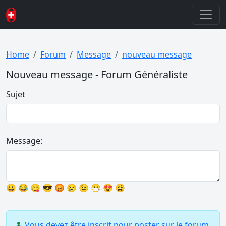
Home
Forum
Message
nouveau message
Nouveau message - Forum Généraliste
Sujet
Message:
😀
😂
😋
😎
😡
😢
😉
😷
😍
😩
Vous devez être inscrit pour poster sur le forum.