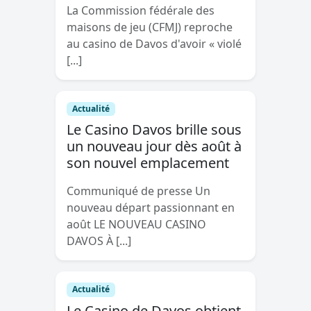
La Commission fédérale des
maisons de jeu (CFMJ) reproche
au casino de Davos d'avoir « violé
[...]
Actualité
Le Casino Davos brille sous
un nouveau jour dès août à
son nouvel emplacement
Communiqué de presse Un
nouveau départ passionnant en
août LE NOUVEAU CASINO
DAVOS À [...]
Actualité
Le Casino de Davos obtient