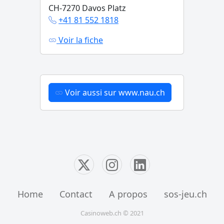
CH-7270 Davos Platz
+41 81 552 1818
Voir la fiche
Voir aussi sur www.nau.ch
Home
Contact
A propos
sos-jeu.ch
Casinoweb.ch © 2021