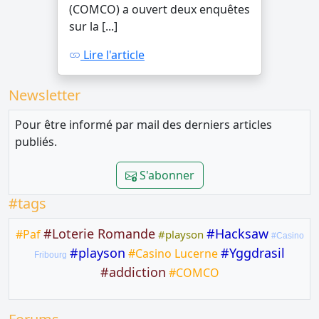
(COMCO) a ouvert deux enquêtes
sur la [...]
Lire l'article
Newsletter
Pour être informé par mail des derniers articles
publiés.
S'abonner
#tags
#Loterie Romande
#Hacksaw
#Paf
#playson
#Casino
#playson
#Yggdrasil
#Casino Lucerne
Fribourg
#addiction
#COMCO