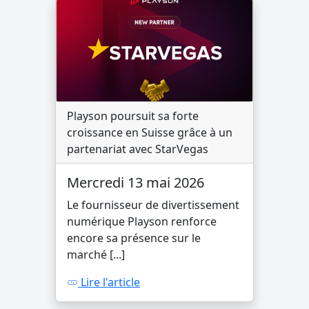
Playson poursuit sa forte
croissance en Suisse grâce à un
partenariat avec StarVegas
Mercredi 13 mai 2026
Le fournisseur de divertissement
numérique Playson renforce
encore sa présence sur le
marché [...]
Lire l'article