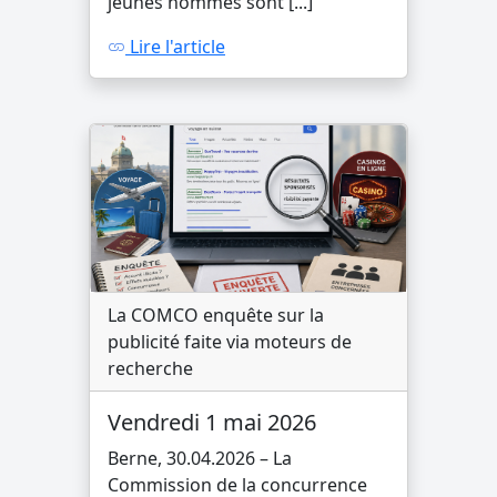
jeunes hommes sont [...]
Lire l'article
La COMCO enquête sur la
publicité faite via moteurs de
recherche
Vendredi 1 mai 2026
Berne, 30.04.2026 – La
Commission de la concurrence