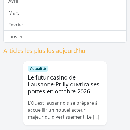
Avril
Mars
Février
Janvier
Articles les plus lus aujourd'hui
Actualité
Le futur casino de
Lausanne-Prilly ouvrira ses
portes en octobre 2026
L’Ouest lausannois se prépare à
accueillir un nouvel acteur
majeur du divertissement. Le [...]